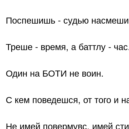
Поспешишь - судью насмеши
Треше - время, а баттлу - час
Один на БОТИ не воин.
С кем поведешся, от того и 
Не имей повермувс, имей сти