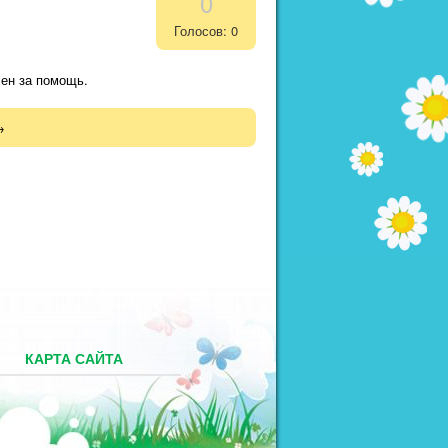
0
Голосов: 0
лен за помощь.
→
М
КАРТА САЙТА