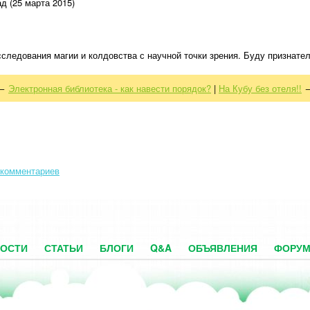
д (25 марта 2015)
сследования магии и колдовства с научной точки зрения. Буду признате
←
Электронная библиотека - как навести порядок?
|
На Кубу без отеля!!
 комментариев
ОСТИ
СТАТЬИ
БЛОГИ
Q&A
ОБЪЯВЛЕНИЯ
ФОРУ